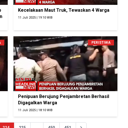
p
Kecelakaan Maut Truk, Tewaskan 4 Warga
n
11 Juli 2025 | 19:10 WIB
A
PERISTIWA
Penipuan Berujung Penjambretan Berhasil
Digagalkan Warga
11 Juli 2025 | 18:10 WIB
224
225
...
450
451