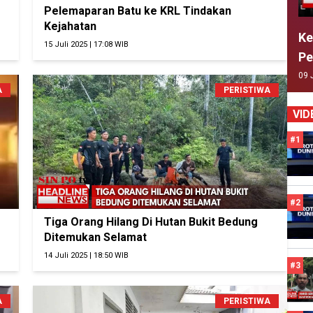
Pelemaparan Batu ke KRL Tindakan
Kejahatan
Ke
15 Juli 2025 | 17:08 WIB
Pe
09 
A
PERISTIWA
VID
#1
#2
Tiga Orang Hilang Di Hutan Bukit Bedung
Ditemukan Selamat
14 Juli 2025 | 18:50 WIB
#3
A
PERISTIWA