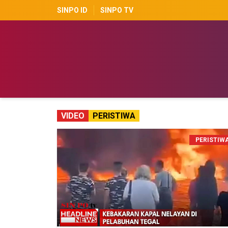
SINPO ID
SINPO TV
VIDEO
PERISTIWA
PERISTIW