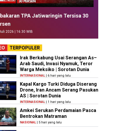
bakaran TPA Jatiwaringin Tersisa 30
rsen
Juli 2026 | 16:30 WIB
EO
TERPOPULER
Irak Berkabung Usai Serangan As–
Arab Saudi, Invasi Nyamuk, Teror
Warga Meksiko | Sorotan Dunia
INTERNASIONAL
| 6 hari yang lalu
Kapal Kargo Turki Diduga Diserang
Drone, Iran Ancam Serang Pasukan
AS | Sorotan Dunia
INTERNASIONAL
| 1 hari yang lalu
Amkei Serukan Perdamaian Pasca
Bentrokan Matraman
NASIONAL
| 5 hari yang lalu