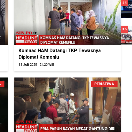
#4
#5
Komnas HAM Datangi TKP Tewasnya
Diplomat Kemenlu
13 Juli 2025 | 21:20 WIB
A
PERISTIWA