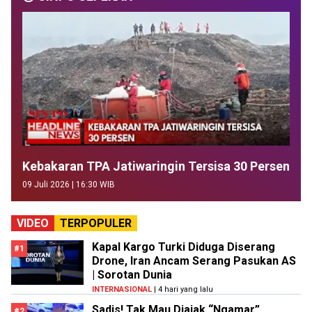
Kebakaran TPA Jatiwaringin Tersisa 30 Persen
09 Juli 2026 | 16:30 WIB
VIDEO
TERPOPULER
Kapal Kargo Turki Diduga Diserang
#1
Drone, Iran Ancam Serang Pasukan AS
| Sorotan Dunia
INTERNASIONAL
| 4 hari yang lalu
Sadis! Tak Mau Diajak “Ngamar”,
#2