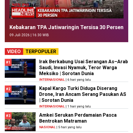
Kebakaran TPA Jatiwaringin Tersisa 30 Persen
09 Juli 2026 | 16:30 WIB
VIDEO
TERPOPULER
Irak Berkabung Usai Serangan As–Arab
#1
Saudi, Invasi Nyamuk, Teror Warga
Meksiko | Sorotan Dunia
INTERNASIONAL
| 6 hari yang lalu
Kapal Kargo Turki Diduga Diserang
#2
Drone, Iran Ancam Serang Pasukan AS
| Sorotan Dunia
INTERNASIONAL
| 1 hari yang lalu
Amkei Serukan Perdamaian Pasca
#3
Bentrokan Matraman
NASIONAL
| 5 hari yang lalu