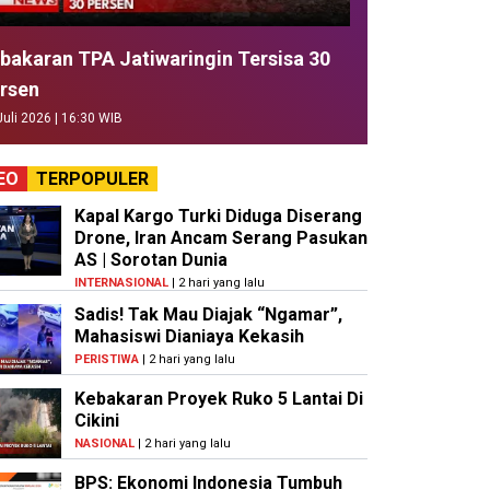
bakaran TPA Jatiwaringin Tersisa 30
rsen
Juli 2026 | 16:30 WIB
EO
TERPOPULER
Kapal Kargo Turki Diduga Diserang
Drone, Iran Ancam Serang Pasukan
AS | Sorotan Dunia
INTERNASIONAL
| 2 hari yang lalu
Sadis! Tak Mau Diajak “Ngamar”,
Mahasiswi Dianiaya Kekasih
PERISTIWA
| 2 hari yang lalu
Kebakaran Proyek Ruko 5 Lantai Di
Cikini
NASIONAL
| 2 hari yang lalu
BPS: Ekonomi Indonesia Tumbuh