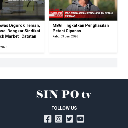
ewas Digorok Teman,
MBG Tingkatkan Penghasilan
sel Bongkar Sindikat
Petani Cipanas
ck Market | Catatan
Rabu, 03 Juni 2026
i 2026
FOLLOW US