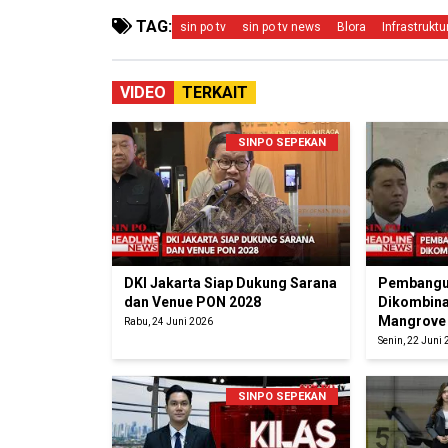
TAG:
sin po tv
sin po tv news
Blora
Infrastruktu
VIDEO
TERKAIT
SINPO SEPEKAN
DKI Jakarta Siap Dukung Sarana
Pembangun
dan Venue PON 2028
Dikombina
Mangrove
Rabu, 24 Juni 2026
Senin, 22 Juni
SINPO SEPEKAN