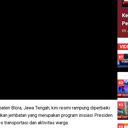
Ke
Pe
09 
VID
#1
#2
#3
aten Blora, Jawa Tengah, kini resmi rampung diperbaiki
ikan jembatan yang merupakan program inisiasi Presiden
transportasi dan aktivitas warga.
#4