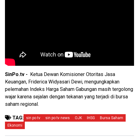
SinPo.tv -
Ketua Dewan Komisioner Otoritas Jasa
Keuangan, Friderica Widyasari Dewi, mengungkapkan
pelemahan Indeks Harga Saham Gabungan masih tergolong
wajar karena sejalan dengan tekanan yang terjadi di bursa
saham regional.
TAG:
sin po tv
sin po tv news
OJK
IHSG
Bursa Saham
Ekonomi