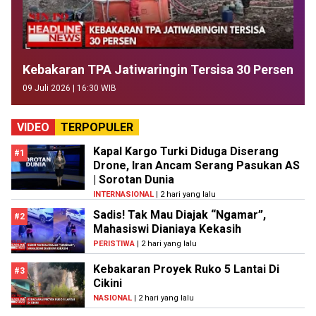
Kebakaran TPA Jatiwaringin Tersisa 30 Persen
09 Juli 2026 | 16:30 WIB
VIDEO
TERPOPULER
Kapal Kargo Turki Diduga Diserang
#1
Drone, Iran Ancam Serang Pasukan AS
| Sorotan Dunia
INTERNASIONAL
| 2 hari yang lalu
Sadis! Tak Mau Diajak “Ngamar”,
#2
Mahasiswi Dianiaya Kekasih
PERISTIWA
| 2 hari yang lalu
Kebakaran Proyek Ruko 5 Lantai Di
#3
Cikini
NASIONAL
| 2 hari yang lalu