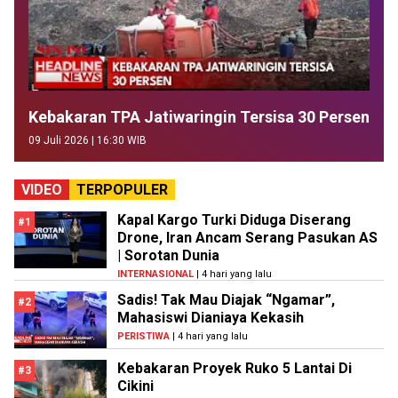
Kebakaran TPA Jatiwaringin Tersisa 30 Persen
09 Juli 2026 | 16:30 WIB
VIDEO
TERPOPULER
Kapal Kargo Turki Diduga Diserang
#1
Drone, Iran Ancam Serang Pasukan AS
| Sorotan Dunia
INTERNASIONAL
| 4 hari yang lalu
Sadis! Tak Mau Diajak “Ngamar”,
#2
Mahasiswi Dianiaya Kekasih
PERISTIWA
| 4 hari yang lalu
Kebakaran Proyek Ruko 5 Lantai Di
#3
Cikini