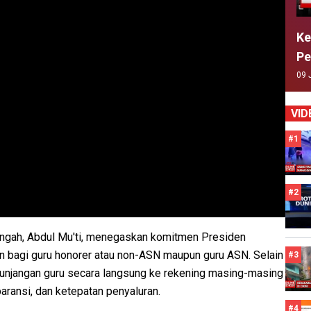
Ke
Pe
09 
VID
#1
#2
ngah, Abdul Mu'ti, menegaskan komitmen Presiden
 bagi guru honorer atau non-ASN maupun guru ASN. Selain
#3
 tunjangan guru secara langsung ke rekening masing-masing
aransi, dan ketepatan penyaluran.
#4