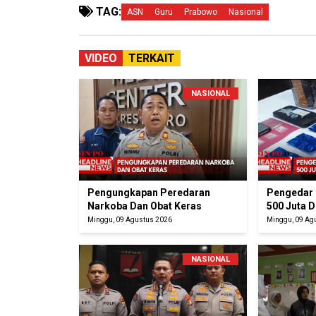
TAG:
ASN
Guru
Prabowo
Nasional
VIDEO
TERKAIT
NASIONAL
Pengungkapan Peredaran
Pengedar 
Narkoba Dan Obat Keras
500 Juta 
Minggu, 09 Agustus 2026
Minggu, 09 Ag
NASIONAL