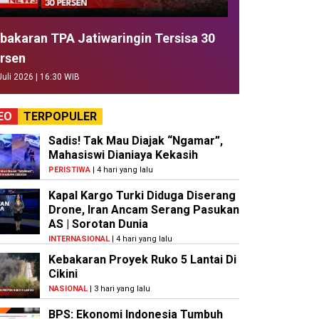
bakaran TPA Jatiwaringin Tersisa 30
rsen
Juli 2026 | 16:30 WIB
EO
TERPOPULER
Sadis! Tak Mau Diajak “Ngamar”,
Mahasiswi Dianiaya Kekasih
PERISTIWA
| 4 hari yang lalu
Kapal Kargo Turki Diduga Diserang
Drone, Iran Ancam Serang Pasukan
AS | Sorotan Dunia
INTERNASIONAL
| 4 hari yang lalu
Kebakaran Proyek Ruko 5 Lantai Di
Cikini
NASIONAL
| 3 hari yang lalu
BPS: Ekonomi Indonesia Tumbuh