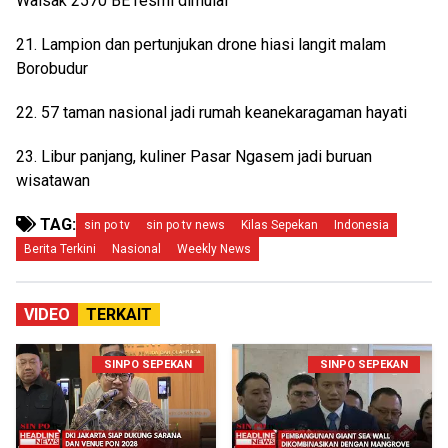
Waisak 2570 BE resmi dimulai
21. Lampion dan pertunjukan drone hiasi langit malam
Borobudur
22. 57 taman nasional jadi rumah keanekaragaman hayati
23. Libur panjang, kuliner Pasar Ngasem jadi buruan
wisatawan
TAG:
sin po tv
sin po tv news
Kilas Sepekan
Indonesia
Berita Terkini
Nasional
Weekly News
VIDEO
TERKAIT
SINPO SEPEKAN
SINPO SEPEKAN