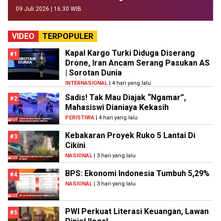
09 Juli 2026 | 16:30 WIB
VIDEO
TERPOPULER
Kapal Kargo Turki Diduga Diserang
#1
Drone, Iran Ancam Serang Pasukan AS
| Sorotan Dunia
INTERNASIONAL
| 4 hari yang lalu
Sadis! Tak Mau Diajak “Ngamar”,
#2
Mahasiswi Dianiaya Kekasih
PERISTIWA
| 4 hari yang lalu
Kebakaran Proyek Ruko 5 Lantai Di
#3
Cikini
NASIONAL
| 3 hari yang lalu
BPS: Ekonomi Indonesia Tumbuh 5,29%
#4
NASIONAL
| 3 hari yang lalu
PWI Perkuat Literasi Keuangan, Lawan
#5