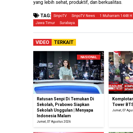
yang lebih sehat, produktif, dan berkualitas.
TAG:
SinpoTV
SinpoTV News
1 Muharram 1448 H
Jawa Timur
Surabaya.
VIDEO
TERKAIT
NASIONAL
Ratusan Senpi Di Temukan Di
Komplotan
Sekolah, Prabowo Siapkan
Tower BTS
Sekolah Unggulan | Menyapa
Jumat, 07 Agu
Indonesia Malam
Jumat, 07 Agustus 2026