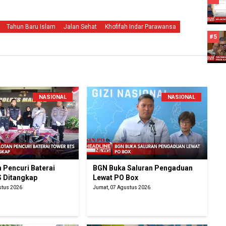
Tahun Baru Islam
Jalan Sehat
Khofifah Indar Parawansa
#5
NASIONAL
NASIONAL
 Pencuri Baterai
BGN Buka Saluran Pengaduan
 Ditangkap
Lewat PO Box
stus 2026
Jumat, 07 Agustus 2026