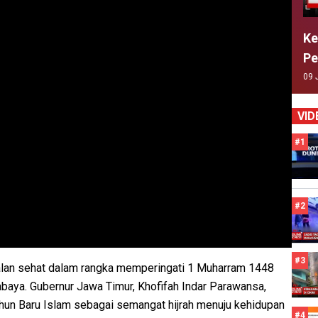
Ke
Pe
09 
VID
#1
#2
#3
jalan sehat dalam rangka memperingati 1 Muharram 1448
abaya. Gubernur Jawa Timur, Khofifah Indar Parawansa,
n Baru Islam sebagai semangat hijrah menuju kehidupan
#4