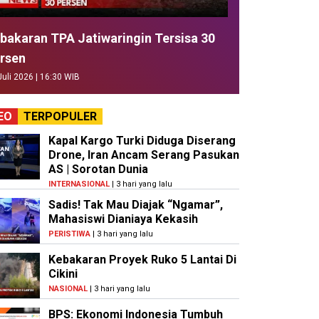
bakaran TPA Jatiwaringin Tersisa 30
rsen
Juli 2026 | 16:30 WIB
EO
TERPOPULER
Kapal Kargo Turki Diduga Diserang
Drone, Iran Ancam Serang Pasukan
AS | Sorotan Dunia
INTERNASIONAL
| 3 hari yang lalu
Sadis! Tak Mau Diajak “Ngamar”,
Mahasiswi Dianiaya Kekasih
PERISTIWA
| 3 hari yang lalu
Kebakaran Proyek Ruko 5 Lantai Di
Cikini
NASIONAL
| 3 hari yang lalu
BPS: Ekonomi Indonesia Tumbuh