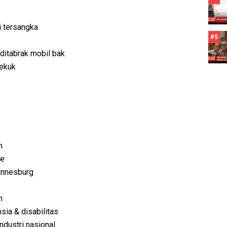
i tersangka
#5
ditabrak mobil bak
bekuk
n
ne
annesburg
h
sia & disabilitas
dustri nasional