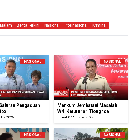
 Malam
Berita Terkini
Nasional
Internasional
Kriminal
NASIONAL
NASIONAL
Saluran Pengaduan
Menkum Jembatani Masalah
Box
WNI Keturunan Tionghoa
stus 2026
Jumat, 07 Agustus 2026
NASIONAL
NASIONAL