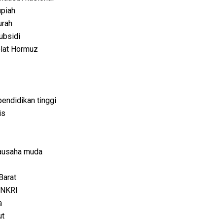
upiah
urah
ubsidi
elat Hormuz
endidikan tinggi
is
ausaha muda
Barat
 NKRI
a
ut