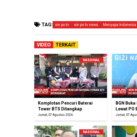
TAG:
sin po tv
sin po tv news
Menyapa Indonesia
VIDEO
TERKAIT
NASIONAL
Komplotan Pencuri Baterai
BGN Buka 
Tower BTS Ditangkap
Lewat PO 
Jumat, 07 Agustus 2026
Jumat, 07 Agu
NASIONAL