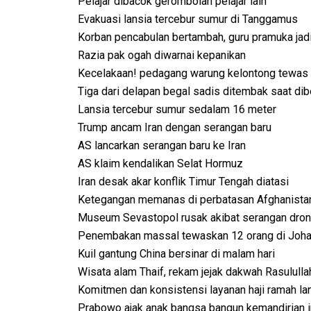
Pelajar dibacok gerombolan pelajar lain
Evakuasi lansia tercebur sumur di Tanggamus
Korban pencabulan bertambah, guru pramuka jad
Razia pak ogah diwarnai kepanikan
Kecelakaan! pedagang warung kelontong tewas 
Tiga dari delapan begal sadis ditembak saat di
Lansia tercebur sumur sedalam 16 meter
Trump ancam Iran dengan serangan baru
AS lancarkan serangan baru ke Iran
AS klaim kendalikan Selat Hormuz
Iran desak akar konflik Timur Tengah diatasi
Ketegangan memanas di perbatasan Afghanista
Museum Sevastopol rusak akibat serangan dro
Penembakan massal tewaskan 12 orang di Joh
Kuil gantung China bersinar di malam hari
Wisata alam Thaif, rekam jejak dakwah Rasululla
Komitmen dan konsistensi layanan haji ramah lan
Prabowo ajak anak bangsa bangun kemandirian in