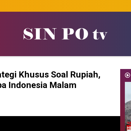
tegi Khusus Soal Rupiah,
pa Indonesia Malam