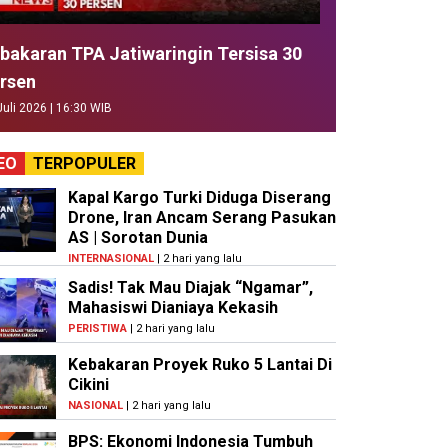
bakaran TPA Jatiwaringin Tersisa 30
rsen
Juli 2026 | 16:30 WIB
EO
TERPOPULER
Kapal Kargo Turki Diduga Diserang
Drone, Iran Ancam Serang Pasukan
AS | Sorotan Dunia
INTERNASIONAL
| 2 hari yang lalu
Sadis! Tak Mau Diajak “Ngamar”,
Mahasiswi Dianiaya Kekasih
PERISTIWA
| 2 hari yang lalu
Kebakaran Proyek Ruko 5 Lantai Di
Cikini
NASIONAL
| 2 hari yang lalu
BPS: Ekonomi Indonesia Tumbuh