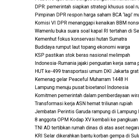
DPR: pemerintah siapkan strategi khusus soal r
Pimpinan DPR respon harga saham BCA ‘lagi’ m
Komisi VI DPR menanggapi kenaikan BBM nons
Wamenlu buka suara soal kapal RI tertahan di S
Kemenhut fokus konservasi hutan Sumatra
Budidaya rumput laut topang ekonomi warga
KSP pastikan stok beras nasional melimpah
Indonesia-Rumania jajaki penguatan kerja sama p
HUT ke-499 transportasi umum DKI Jakarta grat
Kemenag gelar Peaceful Muharram 1448 H
Lampung menuju pusat bioetanol Indonesia
Komitmen pemerintah dalam pemberdayaan wir
Transformasi kerja ASN hemat triliunan rupiah
Jembatan Perintis Garuda rampung di Lampung 
8 anggota OPM Kodap XV kembali ke pangkuan
TNI AD tertibkan rumah dinas di atas aset negar
KRI Selar dikerahkan bantu korban gempa di Sul