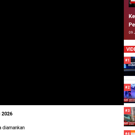
Ke
Pe
09 
VID
#1
#2
#3
i 2026
da diamankan
#4