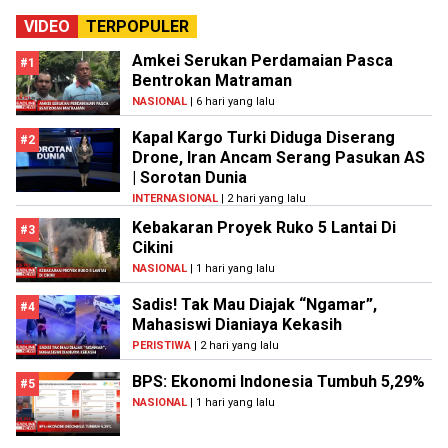
VIDEO
TERPOPULER
Amkei Serukan Perdamaian Pasca
#1
Bentrokan Matraman
NASIONAL
| 6 hari yang lalu
Kapal Kargo Turki Diduga Diserang
#2
Drone, Iran Ancam Serang Pasukan AS
| Sorotan Dunia
INTERNASIONAL
| 2 hari yang lalu
Kebakaran Proyek Ruko 5 Lantai Di
#3
Cikini
NASIONAL
| 1 hari yang lalu
Sadis! Tak Mau Diajak “Ngamar”,
#4
Mahasiswi Dianiaya Kekasih
PERISTIWA
| 2 hari yang lalu
BPS: Ekonomi Indonesia Tumbuh 5,29%
#5
NASIONAL
| 1 hari yang lalu