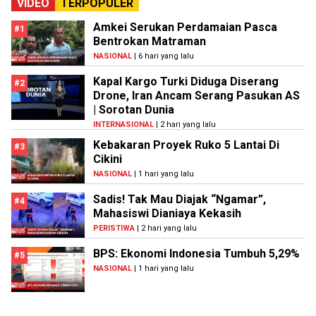
VIDEO
TERPOPULER
Amkei Serukan Perdamaian Pasca
#1
Bentrokan Matraman
NASIONAL
| 6 hari yang lalu
Kapal Kargo Turki Diduga Diserang
#2
Drone, Iran Ancam Serang Pasukan AS
| Sorotan Dunia
INTERNASIONAL
| 2 hari yang lalu
Kebakaran Proyek Ruko 5 Lantai Di
#3
Cikini
NASIONAL
| 1 hari yang lalu
Sadis! Tak Mau Diajak “Ngamar”,
#4
Mahasiswi Dianiaya Kekasih
PERISTIWA
| 2 hari yang lalu
BPS: Ekonomi Indonesia Tumbuh 5,29%
#5
NASIONAL
| 1 hari yang lalu