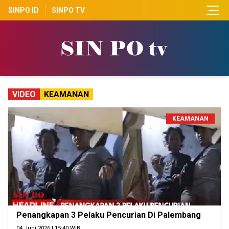
SINPO ID
SINPO TV
VIDEO
KEAMANAN
KEAMANAN
Penangkapan 3 Pelaku Pencurian Di Palembang
04 Juni 2026 | 15:40 WIB