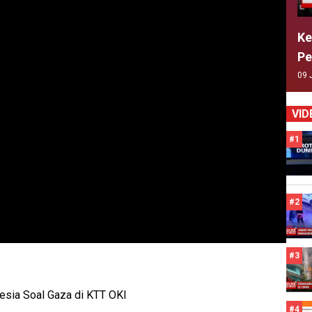
Ke
Pe
09 
VID
#1
#2
#3
esia Soal Gaza di KTT OKI
#4