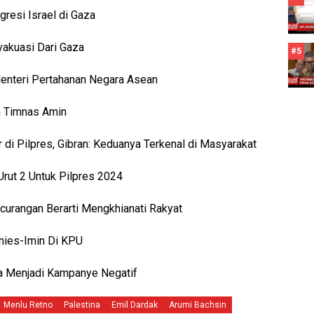
gresi Israel di Gaza
vakuasi Dari Gaza
#5
Menteri Pertahanan Negara Asean
 Timnas Amin
r di Pilpres, Gibran: Keduanya Terkenal di Masyarakat
rut 2 Untuk Pilpres 2024
curangan Berarti Mengkhianati Rakyat
nies-Imin Di KPU
sa Menjadi Kampanye Negatif
Menlu Retno
Palestina
Emil Dardak
Arumi Bachsin