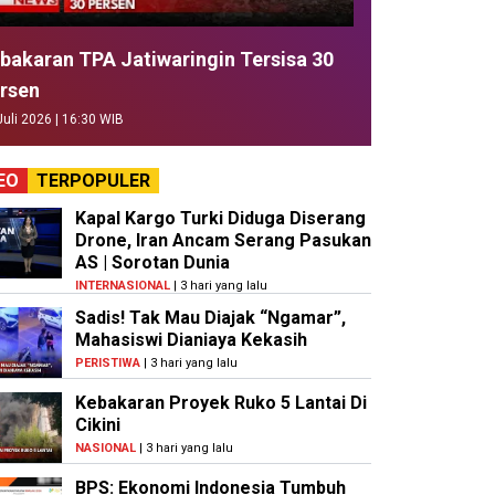
bakaran TPA Jatiwaringin Tersisa 30
rsen
Juli 2026 | 16:30 WIB
EO
TERPOPULER
Kapal Kargo Turki Diduga Diserang
Drone, Iran Ancam Serang Pasukan
AS | Sorotan Dunia
INTERNASIONAL
| 3 hari yang lalu
Sadis! Tak Mau Diajak “Ngamar”,
Mahasiswi Dianiaya Kekasih
PERISTIWA
| 3 hari yang lalu
Kebakaran Proyek Ruko 5 Lantai Di
Cikini
NASIONAL
| 3 hari yang lalu
BPS: Ekonomi Indonesia Tumbuh