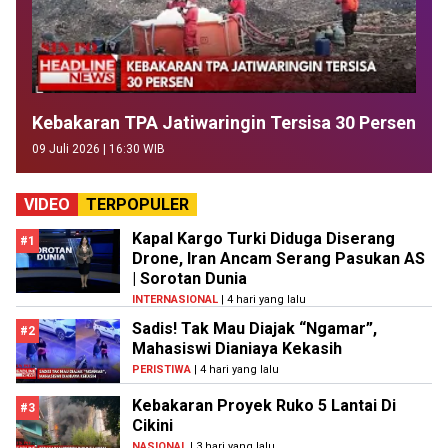
Kebakaran TPA Jatiwaringin Tersisa 30 Persen
09 Juli 2026 | 16:30 WIB
VIDEO
TERPOPULER
Kapal Kargo Turki Diduga Diserang
#1
Drone, Iran Ancam Serang Pasukan AS
| Sorotan Dunia
INTERNASIONAL
| 4 hari yang lalu
Sadis! Tak Mau Diajak “Ngamar”,
#2
Mahasiswi Dianiaya Kekasih
PERISTIWA
| 4 hari yang lalu
Kebakaran Proyek Ruko 5 Lantai Di
#3
Cikini
NASIONAL
| 3 hari yang lalu