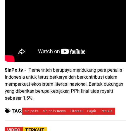
SinPo.tv -
Pemerintah berupaya mendukung para penulis
Indonesia untuk terus berkarya dan berkontribusi dalam
memperkuat ekosistem literasi nasional. Bentuk dukungan
yang diberikan berupa kebijakan PPh final atas royalti
sebesar 1,5%.
TAG:
sin po tv
sin po tv news
Literasi
Pajak
Penulis
VIDEO
TERKAIT