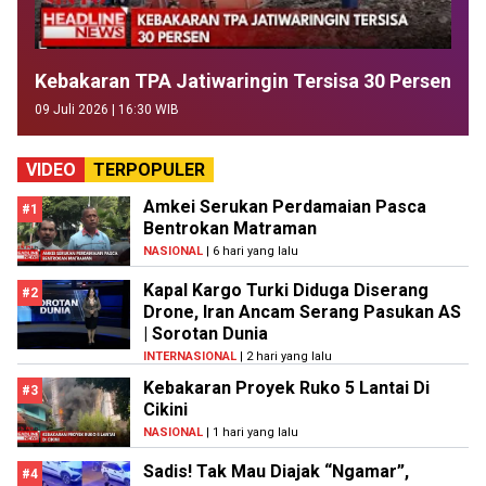
Kebakaran TPA Jatiwaringin Tersisa 30 Persen
09 Juli 2026 | 16:30 WIB
VIDEO
TERPOPULER
Amkei Serukan Perdamaian Pasca
#1
Bentrokan Matraman
NASIONAL
| 6 hari yang lalu
Kapal Kargo Turki Diduga Diserang
#2
Drone, Iran Ancam Serang Pasukan AS
| Sorotan Dunia
INTERNASIONAL
| 2 hari yang lalu
Kebakaran Proyek Ruko 5 Lantai Di
#3
Cikini
NASIONAL
| 1 hari yang lalu
Sadis! Tak Mau Diajak “Ngamar”,
#4