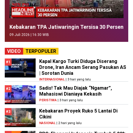
Kebakaran TPA Jatiwaringin Tersisa 30 Persen
09 Juli 2026 | 16:30 WIB
VIDEO
TERPOPULER
Kapal Kargo Turki Diduga Diserang
#1
Drone, Iran Ancam Serang Pasukan AS
| Sorotan Dunia
INTERNASIONAL
| 3 hari yang lalu
Sadis! Tak Mau Diajak “Ngamar”,
#2
Mahasiswi Dianiaya Kekasih
PERISTIWA
| 3 hari yang lalu
Kebakaran Proyek Ruko 5 Lantai Di
#3
Cikini
NASIONAL
| 2 hari yang lalu