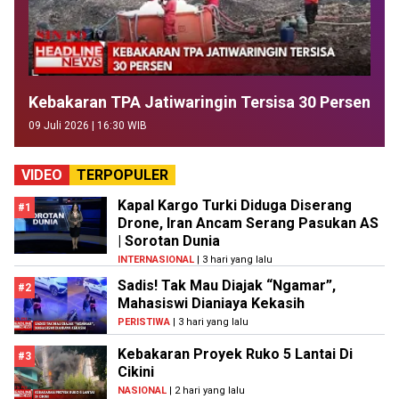
Kebakaran TPA Jatiwaringin Tersisa 30 Persen
09 Juli 2026 | 16:30 WIB
VIDEO
TERPOPULER
Kapal Kargo Turki Diduga Diserang
#1
Drone, Iran Ancam Serang Pasukan AS
| Sorotan Dunia
INTERNASIONAL
| 3 hari yang lalu
Sadis! Tak Mau Diajak “Ngamar”,
#2
Mahasiswi Dianiaya Kekasih
PERISTIWA
| 3 hari yang lalu
Kebakaran Proyek Ruko 5 Lantai Di
#3
Cikini
NASIONAL
| 2 hari yang lalu