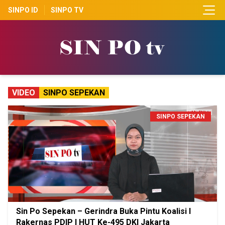
SINPO ID
SINPO TV
VIDEO
SINPO SEPEKAN
SINPO SEPEKAN
Sin Po Sepekan – Gerindra Buka Pintu Koalisi I
Rakernas PDIP I HUT Ke-495 DKI Jakarta