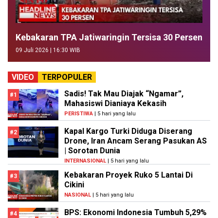
Kebakaran TPA Jatiwaringin Tersisa 30 Persen
09 Juli 2026 | 16:30 WIB
VIDEO
TERPOPULER
Sadis! Tak Mau Diajak “Ngamar”,
#1
Mahasiswi Dianiaya Kekasih
PERISTIWA
| 5 hari yang lalu
Kapal Kargo Turki Diduga Diserang
#2
Drone, Iran Ancam Serang Pasukan AS
| Sorotan Dunia
INTERNASIONAL
| 5 hari yang lalu
Kebakaran Proyek Ruko 5 Lantai Di
#3
Cikini
NASIONAL
| 5 hari yang lalu
BPS: Ekonomi Indonesia Tumbuh 5,29%
#4