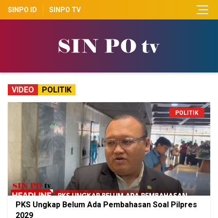
SINPO ID
SINPO TV
VIDEO
POLITIK
POLITIK
PKS Ungkap Belum Ada Pembahasan Soal Pilpres
2029