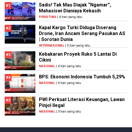
Sadis! Tak Mau Diajak “Ngamar”,
#1
Mahasiswi Dianiaya Kekasih
PERISTIWA
| 4 hari yang lalu
Kapal Kargo Turki Diduga Diserang
#2
Drone, Iran Ancam Serang Pasukan AS
| Sorotan Dunia
INTERNASIONAL
| 5 hari yang lalu
Kebakaran Proyek Ruko 5 Lantai Di
#3
Cikini
NASIONAL
| 4 hari yang lalu
BPS: Ekonomi Indonesia Tumbuh 5,29%
#4
NASIONAL
| 4 hari yang lalu
PWI Perkuat Literasi Keuangan, Lawan
#5
Pinjol Ilegal
NASIONAL
| 3 hari yang lalu