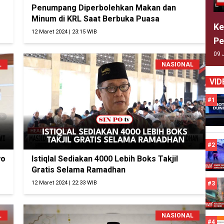
Penumpang Diperbolehkan Makan dan
Minum di KRL Saat Berbuka Puasa
Ke
12 Maret 2024 | 23:15 WIB
Pe
09 
L
NASIONAL
VID
#1
#2
wo
Istiqlal Sediakan 4000 Lebih Boks Takjil
Gratis Selama Ramadhan
12 Maret 2024 | 22:33 WIB
#3
L
NASIONAL
#4