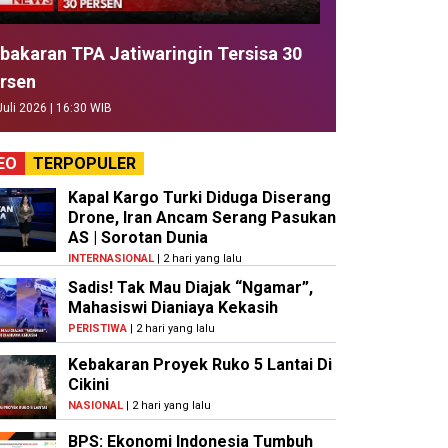
bakaran TPA Jatiwaringin Tersisa 30
rsen
Juli 2026 | 16:30 WIB
EO
TERPOPULER
Kapal Kargo Turki Diduga Diserang
Drone, Iran Ancam Serang Pasukan
AS | Sorotan Dunia
INTERNASIONAL
| 2 hari yang lalu
Sadis! Tak Mau Diajak “Ngamar”,
Mahasiswi Dianiaya Kekasih
PERISTIWA
| 2 hari yang lalu
Kebakaran Proyek Ruko 5 Lantai Di
Cikini
NASIONAL
| 2 hari yang lalu
BPS: Ekonomi Indonesia Tumbuh