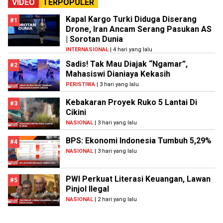
VIDEO
TERPOPULER
Kapal Kargo Turki Diduga Diserang
#1
Drone, Iran Ancam Serang Pasukan AS
| Sorotan Dunia
INTERNASIONAL
| 4 hari yang lalu
Sadis! Tak Mau Diajak “Ngamar”,
#2
Mahasiswi Dianiaya Kekasih
PERISTIWA
| 3 hari yang lalu
Kebakaran Proyek Ruko 5 Lantai Di
#3
Cikini
NASIONAL
| 3 hari yang lalu
BPS: Ekonomi Indonesia Tumbuh 5,29%
#4
NASIONAL
| 3 hari yang lalu
PWI Perkuat Literasi Keuangan, Lawan
#5
Pinjol Ilegal
NASIONAL
| 2 hari yang lalu