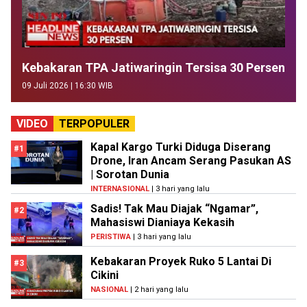
Kebakaran TPA Jatiwaringin Tersisa 30 Persen
09 Juli 2026 | 16:30 WIB
VIDEO
TERPOPULER
Kapal Kargo Turki Diduga Diserang
#1
Drone, Iran Ancam Serang Pasukan AS
| Sorotan Dunia
INTERNASIONAL
| 3 hari yang lalu
Sadis! Tak Mau Diajak “Ngamar”,
#2
Mahasiswi Dianiaya Kekasih
PERISTIWA
| 3 hari yang lalu
Kebakaran Proyek Ruko 5 Lantai Di
#3
Cikini
NASIONAL
| 2 hari yang lalu