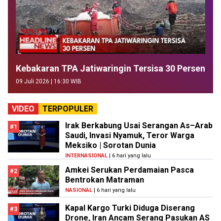
Kebakaran TPA Jatiwaringin Tersisa 30 Persen
09 Juli 2026 | 16:30 WIB
VIDEO
TERPOPULER
Irak Berkabung Usai Serangan As–Arab
#1
Saudi, Invasi Nyamuk, Teror Warga
Meksiko | Sorotan Dunia
INTERNASIONAL
| 6 hari yang lalu
Amkei Serukan Perdamaian Pasca
#2
Bentrokan Matraman
NASIONAL
| 6 hari yang lalu
Kapal Kargo Turki Diduga Diserang
#3
Drone, Iran Ancam Serang Pasukan AS