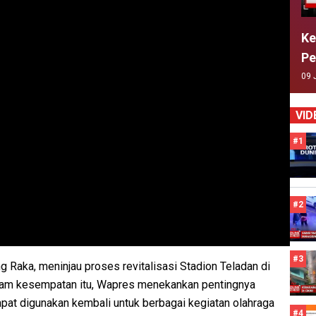
Ke
Pe
09 
VID
#1
#2
#3
g Raka, meninjau proses revitalisasi Stadion Teladan di
alam kesempatan itu, Wapres menekankan pentingnya
pat digunakan kembali untuk berbagai kegiatan olahraga
#4