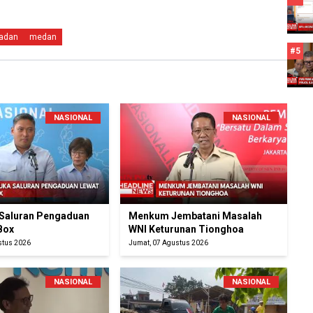
ladan
medan
#5
NASIONAL
NASIONAL
Saluran Pengaduan
Menkum Jembatani Masalah
Box
WNI Keturunan Tionghoa
stus 2026
Jumat, 07 Agustus 2026
NASIONAL
NASIONAL