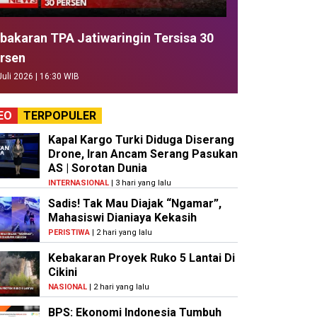
bakaran TPA Jatiwaringin Tersisa 30
rsen
Juli 2026 | 16:30 WIB
EO
TERPOPULER
Kapal Kargo Turki Diduga Diserang
Drone, Iran Ancam Serang Pasukan
AS | Sorotan Dunia
INTERNASIONAL
| 3 hari yang lalu
Sadis! Tak Mau Diajak “Ngamar”,
Mahasiswi Dianiaya Kekasih
PERISTIWA
| 2 hari yang lalu
Kebakaran Proyek Ruko 5 Lantai Di
Cikini
NASIONAL
| 2 hari yang lalu
BPS: Ekonomi Indonesia Tumbuh