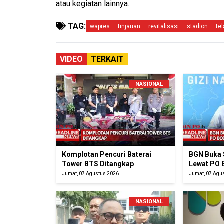
atau kegiatan lainnya.
TAG:
wapres
tinjauan
revitalisasi
stadion
te
VIDEO
TERKAIT
NASIONAL
Komplotan Pencuri Baterai
BGN Buka 
Tower BTS Ditangkap
Lewat PO 
Jumat, 07 Agustus 2026
Jumat, 07 Agu
NASIONAL