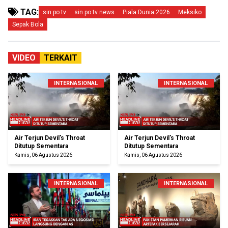
TAG:
sin po tv
sin po tv news
Piala Dunia 2026
Meksiko
Sepak Bola
VIDEO
TERKAIT
INTERNASIONAL
INTERNASIONAL
Air Terjun Devil's Throat
Air Terjun Devil's Throat
Ditutup Sementara
Ditutup Sementara
Kamis, 06 Agustus 2026
Kamis, 06 Agustus 2026
INTERNASIONAL
INTERNASIONAL