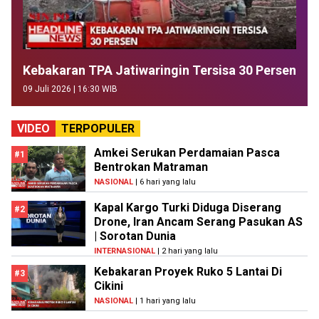
Kebakaran TPA Jatiwaringin Tersisa 30 Persen
09 Juli 2026 | 16:30 WIB
VIDEO
TERPOPULER
Amkei Serukan Perdamaian Pasca
#1
Bentrokan Matraman
NASIONAL
| 6 hari yang lalu
Kapal Kargo Turki Diduga Diserang
#2
Drone, Iran Ancam Serang Pasukan AS
| Sorotan Dunia
INTERNASIONAL
| 2 hari yang lalu
Kebakaran Proyek Ruko 5 Lantai Di
#3
Cikini
NASIONAL
| 1 hari yang lalu