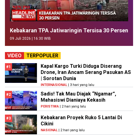
Kebakaran TPA Jatiwaringin Tersisa 30 Persen
09 Juli 2026 | 16:30 WIB
VIDEO
TERPOPULER
Kapal Kargo Turki Diduga Diserang
#1
Drone, Iran Ancam Serang Pasukan AS
| Sorotan Dunia
INTERNASIONAL
| 3 hari yang lalu
Sadis! Tak Mau Diajak “Ngamar”,
#2
Mahasiswi Dianiaya Kekasih
PERISTIWA
| 2 hari yang lalu
Kebakaran Proyek Ruko 5 Lantai Di
#3
Cikini
NASIONAL
| 2 hari yang lalu