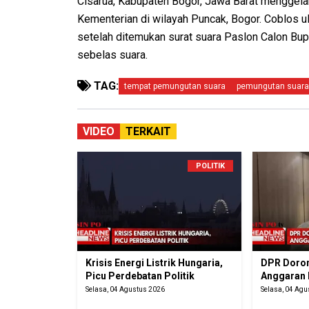
Cisarua, Kabupaten Bogor, Jawa Barat menggela
Kementerian di wilayah Puncak, Bogor. Coblos u
setelah ditemukan surat suara Paslon Calon Bup
sebelas suara.
TAG:
tempat pemungutan suara
pemungutan suara
VIDEO
TERKAIT
POLITIK
Krisis Energi Listrik Hungaria,
DPR Doron
Picu Perdebatan Politik
Anggaran
Selasa, 04 Agustus 2026
Selasa, 04 Ag