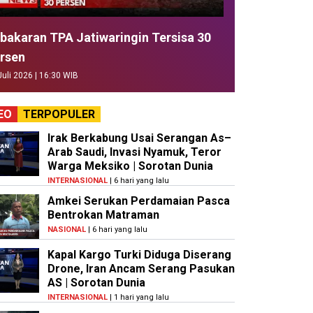
bakaran TPA Jatiwaringin Tersisa 30
rsen
Juli 2026 | 16:30 WIB
EO
TERPOPULER
Irak Berkabung Usai Serangan As–
Arab Saudi, Invasi Nyamuk, Teror
Warga Meksiko | Sorotan Dunia
INTERNASIONAL
| 6 hari yang lalu
Amkei Serukan Perdamaian Pasca
Bentrokan Matraman
NASIONAL
| 6 hari yang lalu
Kapal Kargo Turki Diduga Diserang
Drone, Iran Ancam Serang Pasukan
AS | Sorotan Dunia
INTERNASIONAL
| 1 hari yang lalu