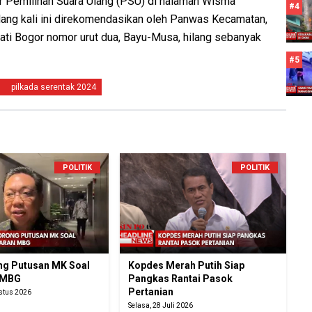
r Pemilihan Suara Ulang (PSU) di halaman Wisma
#4
lang kali ini direkomendasikan oleh Panwas Kecamatan,
ati Bogor nomor urut dua, Bayu-Musa, hilang sebanyak
#5
pilkada serentak 2024
POLITIK
POLITIK
g Putusan MK Soal
Kopdes Merah Putih Siap
 MBG
Pangkas Rantai Pasok
Pertanian
ustus 2026
Selasa, 28 Juli 2026