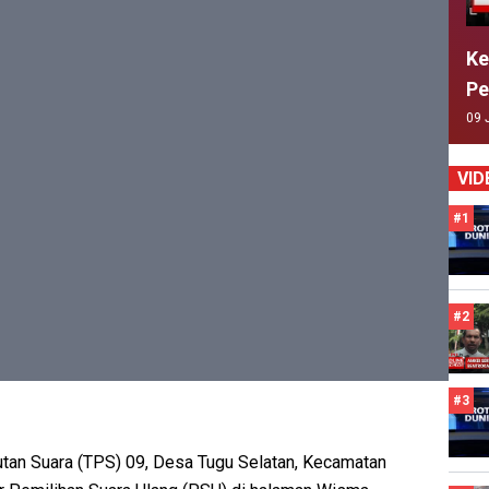
Ke
Pe
09 
VID
#1
#2
#3
utan Suara (TPS) 09, Desa Tugu Selatan, Kecamatan