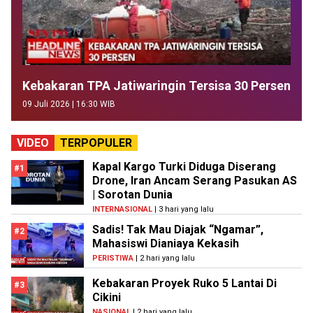
Kebakaran TPA Jatiwaringin Tersisa 30 Persen
09 Juli 2026 | 16:30 WIB
VIDEO
TERPOPULER
Kapal Kargo Turki Diduga Diserang
#1
Drone, Iran Ancam Serang Pasukan AS
| Sorotan Dunia
INTERNASIONAL
| 3 hari yang lalu
Sadis! Tak Mau Diajak “Ngamar”,
#2
Mahasiswi Dianiaya Kekasih
PERISTIWA
| 2 hari yang lalu
Kebakaran Proyek Ruko 5 Lantai Di
#3
Cikini
NASIONAL
| 2 hari yang lalu