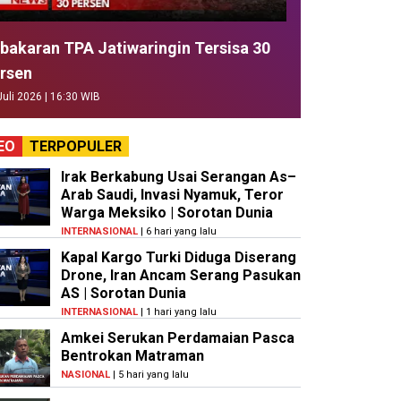
bakaran TPA Jatiwaringin Tersisa 30
rsen
Juli 2026 | 16:30 WIB
EO
TERPOPULER
Irak Berkabung Usai Serangan As–
Arab Saudi, Invasi Nyamuk, Teror
Warga Meksiko | Sorotan Dunia
INTERNASIONAL
| 6 hari yang lalu
Kapal Kargo Turki Diduga Diserang
Drone, Iran Ancam Serang Pasukan
AS | Sorotan Dunia
INTERNASIONAL
| 1 hari yang lalu
Amkei Serukan Perdamaian Pasca
Bentrokan Matraman
NASIONAL
| 5 hari yang lalu