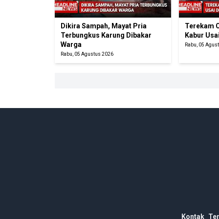
Dikira Sampah, Mayat Pria
Terekam C
Terbungkus Karung Dibakar
Kabur Usa
Warga
Rabu, 05 Agus
Rabu, 05 Agustus 2026
Kontak
Te