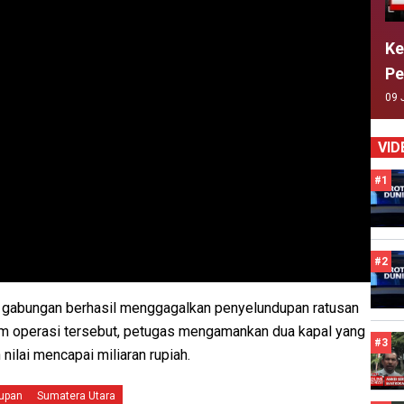
Ke
Pe
09 
VID
#1
#2
 gabungan berhasil menggagalkan penyelundupan ratusan
alam operasi tersebut, petugas mengamankan dua kapal yang
#3
ilai mencapai miliaran rupiah.
upan
Sumatera Utara