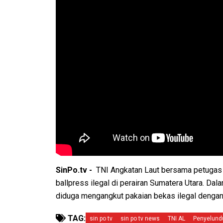
SinPo.tv -
TNI Angkatan Laut bersama petugas
ballpress ilegal di perairan Sumatera Utara. D
diduga mengangkut pakaian bekas ilegal dengan n
TAG:
sin po tv
sin po tv news
TNI AL
Penyelund