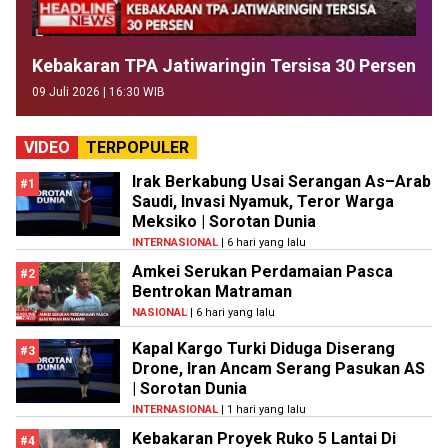
Kebakaran TPA Jatiwaringin Tersisa 30 Persen
09 Juli 2026 | 16:30 WIB
VIDEO
TERPOPULER
Irak Berkabung Usai Serangan As–Arab
#1
Saudi, Invasi Nyamuk, Teror Warga
Meksiko | Sorotan Dunia
INTERNASIONAL
| 6 hari yang lalu
Amkei Serukan Perdamaian Pasca
#2
Bentrokan Matraman
NASIONAL
| 6 hari yang lalu
Kapal Kargo Turki Diduga Diserang
#3
Drone, Iran Ancam Serang Pasukan AS
| Sorotan Dunia
INTERNASIONAL
| 1 hari yang lalu
Kebakaran Proyek Ruko 5 Lantai Di
#4