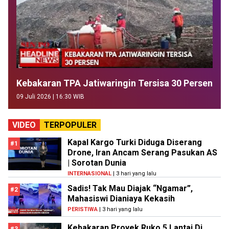
Kebakaran TPA Jatiwaringin Tersisa 30 Persen
09 Juli 2026 | 16:30 WIB
VIDEO
TERPOPULER
Kapal Kargo Turki Diduga Diserang
#1
Drone, Iran Ancam Serang Pasukan AS
| Sorotan Dunia
INTERNASIONAL
| 3 hari yang lalu
Sadis! Tak Mau Diajak “Ngamar”,
#2
Mahasiswi Dianiaya Kekasih
PERISTIWA
| 3 hari yang lalu
Kebakaran Proyek Ruko 5 Lantai Di