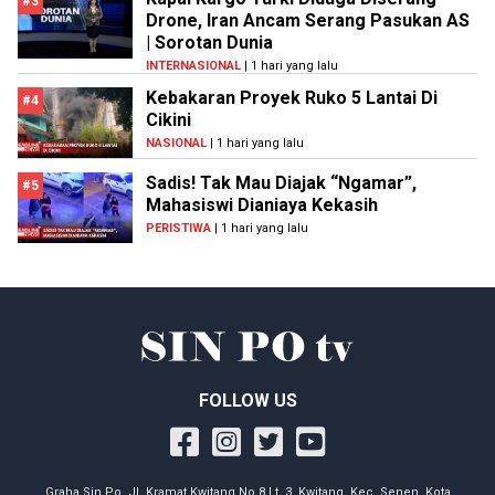
#3
Drone, Iran Ancam Serang Pasukan AS
| Sorotan Dunia
INTERNASIONAL
| 1 hari yang lalu
Kebakaran Proyek Ruko 5 Lantai Di
#4
Cikini
NASIONAL
| 1 hari yang lalu
Sadis! Tak Mau Diajak “Ngamar”,
#5
Mahasiswi Dianiaya Kekasih
PERISTIWA
| 1 hari yang lalu
FOLLOW US
Graha Sin Po, Jl. Kramat Kwitang No.8 Lt. 3, Kwitang, Kec. Senen, Kota