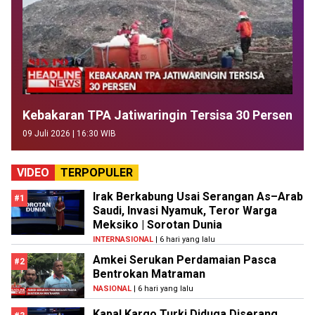
Kebakaran TPA Jatiwaringin Tersisa 30 Persen
09 Juli 2026 | 16:30 WIB
VIDEO
TERPOPULER
Irak Berkabung Usai Serangan As–Arab
#1
Saudi, Invasi Nyamuk, Teror Warga
Meksiko | Sorotan Dunia
INTERNASIONAL
| 6 hari yang lalu
Amkei Serukan Perdamaian Pasca
#2
Bentrokan Matraman
NASIONAL
| 6 hari yang lalu
Kapal Kargo Turki Diduga Diserang