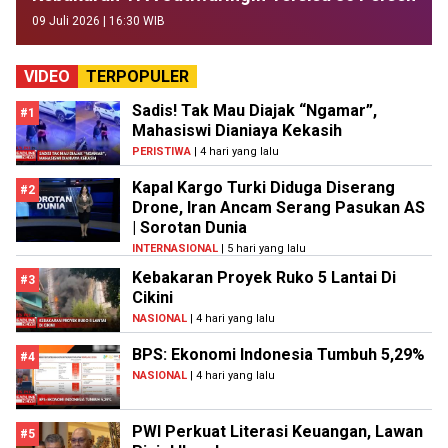
09 Juli 2026 | 16:30 WIB
VIDEO
TERPOPULER
Sadis! Tak Mau Diajak “Ngamar”,
#1
Mahasiswi Dianiaya Kekasih
PERISTIWA
| 4 hari yang lalu
Kapal Kargo Turki Diduga Diserang
#2
Drone, Iran Ancam Serang Pasukan AS
| Sorotan Dunia
INTERNASIONAL
| 5 hari yang lalu
Kebakaran Proyek Ruko 5 Lantai Di
#3
Cikini
NASIONAL
| 4 hari yang lalu
BPS: Ekonomi Indonesia Tumbuh 5,29%
#4
NASIONAL
| 4 hari yang lalu
PWI Perkuat Literasi Keuangan, Lawan
#5