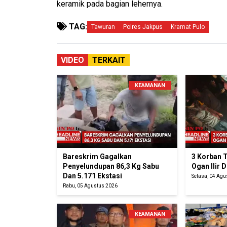
keramik pada bagian lehernya.
TAG:
Tawuran
Polres Jakpus
Kramat Pulo
VIDEO
TERKAIT
KEAMANAN
Bareskrim Gagalkan
3 Korban 
Penyelundupan 86,3 Kg Sabu
Ogan Ilir
Dan 5.171 Ekstasi
Selasa, 04 Ag
Rabu, 05 Agustus 2026
KEAMANAN