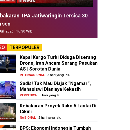
bakaran TPA Jatiwaringin Tersisa 30
rsen
Juli 2026 | 16:30 WIB
EO
TERPOPULER
Kapal Kargo Turki Diduga Diserang
Drone, Iran Ancam Serang Pasukan
AS | Sorotan Dunia
INTERNASIONAL
| 3 hari yang lalu
Sadis! Tak Mau Diajak “Ngamar”,
Mahasiswi Dianiaya Kekasih
PERISTIWA
| 3 hari yang lalu
Kebakaran Proyek Ruko 5 Lantai Di
Cikini
NASIONAL
| 2 hari yang lalu
BPS: Ekonomi Indonesia Tumbuh