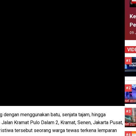
Ke
Pe
09 
VID
#1
#2
#3
g dengan menggunakan batu, senjata tajam, hingga
 Jalan Kramat Pulo Dalam 2, Kramat, Senen, Jakarta Pusat,
istiwa tersebut seorang warga tewas terkena lemparan
#4