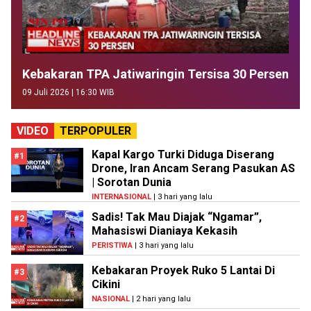
Kebakaran TPA Jatiwaringin Tersisa 30 Persen
09 Juli 2026 | 16:30 WIB
VIDEO
TERPOPULER
Kapal Kargo Turki Diduga Diserang
#1
Drone, Iran Ancam Serang Pasukan AS
| Sorotan Dunia
INTERNASIONAL
| 3 hari yang lalu
Sadis! Tak Mau Diajak “Ngamar”,
#2
Mahasiswi Dianiaya Kekasih
PERISTIWA
| 3 hari yang lalu
Kebakaran Proyek Ruko 5 Lantai Di
#3
Cikini
NASIONAL
| 2 hari yang lalu