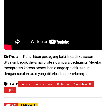
SinPo.tv -
Penertiban pedagang kaki lima di kawasan
Stasiun Depok diwarnai protes dari para pedagang. Mereka
memprotes karena penertiban dianggap tidak sesuai
dengan surat edaran yang dikeluarkan sebelumnya.
TAG:
sinpo tv
sinpo tv news
PKL Depok
Penertiban PKL
Depok
VIDEO
TERKAIT