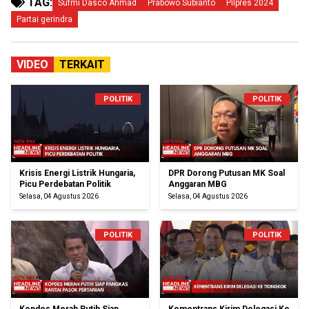
TAG:
Sufmi Dasco Ahmad
Prabowo Subianto
Pilpres 2024
Partai gerindra
VIDEO
TERKAIT
POLITIK
POLITIK
Krisis Energi Listrik Hungaria,
DPR Dorong Putusan MK Soal
Picu Perdebatan Politik
Anggaran MBG
Selasa, 04 Agustus 2026
Selasa, 04 Agustus 2026
POLITIK
POLITIK