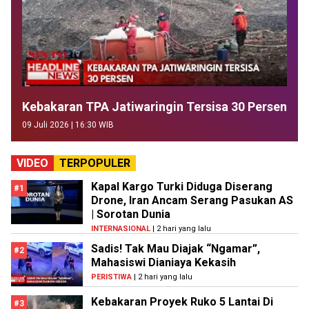
Kebakaran TPA Jatiwaringin Tersisa 30 Persen
09 Juli 2026 | 16:30 WIB
VIDEO
TERPOPULER
Kapal Kargo Turki Diduga Diserang
#1
Drone, Iran Ancam Serang Pasukan AS
| Sorotan Dunia
INTERNASIONAL
| 2 hari yang lalu
Sadis! Tak Mau Diajak “Ngamar”,
#2
Mahasiswi Dianiaya Kekasih
PERISTIWA
| 2 hari yang lalu
Kebakaran Proyek Ruko 5 Lantai Di
#3