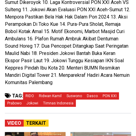
Sumut Dikeroyok 10. Laga Kontroversial PON XXI Aceh VS
Sulteng 11. Jokowi Akan Evaluasi PON XXI Aceh-Sumut 12.
Menpora Pastikan Bela Hak Hak Dalam Pon 2024 13. Aksi
Perampokan Di Toko Kue 14. Pura-Pura Sholat, Remaja
Bobol Kotak Amal 15. Motif Ekonomi, Marbot Masjid Curi
Ambulans 16. Plafon Rumah Ambruk Akibat Dentuman
Sound Horeg 17. Dua Pencopet Ditangkap Saat Peringatan
Maulid Nabi 18. Presiden Jokowi Bantah Buka Keran
Ekspor Pasir Laut 19. Jokowi Tunggu Kesiapan IKN Soal
Keppres Pindah Ibu Kota 20. Menteri BUMN Resmikan
Mandiri Digital Tower 21. Menparekraf Hadiri Acara Nemuin
Komunitas Palembang
TAG:
RIDO
Ridwan Kamil
Suswono
Dasco
PON XXI
Prabowo
Jokowi
Timnas Indonesia
VIDEO
TERKAIT