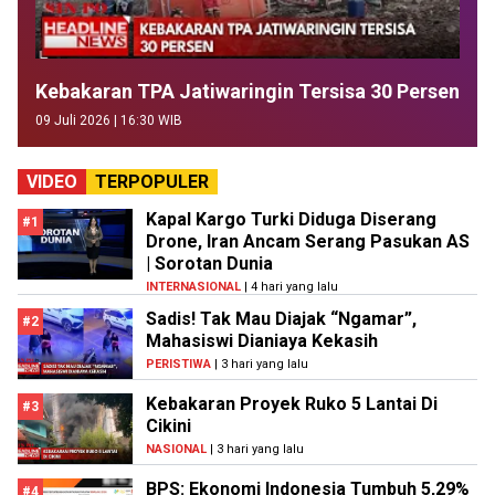
Kebakaran TPA Jatiwaringin Tersisa 30 Persen
09 Juli 2026 | 16:30 WIB
VIDEO
TERPOPULER
Kapal Kargo Turki Diduga Diserang
#1
Drone, Iran Ancam Serang Pasukan AS
| Sorotan Dunia
INTERNASIONAL
| 4 hari yang lalu
Sadis! Tak Mau Diajak “Ngamar”,
#2
Mahasiswi Dianiaya Kekasih
PERISTIWA
| 3 hari yang lalu
Kebakaran Proyek Ruko 5 Lantai Di
#3
Cikini
NASIONAL
| 3 hari yang lalu
BPS: Ekonomi Indonesia Tumbuh 5,29%
#4