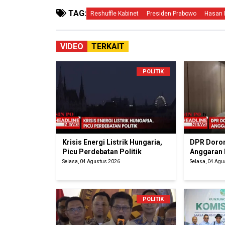
TAG:
Reshuffle Kabinet
Presiden Prabowo
Hasan 
VIDEO
TERKAIT
POLITIK
Krisis Energi Listrik Hungaria,
DPR Doron
Picu Perdebatan Politik
Anggaran
Selasa, 04 Agustus 2026
Selasa, 04 Ag
POLITIK