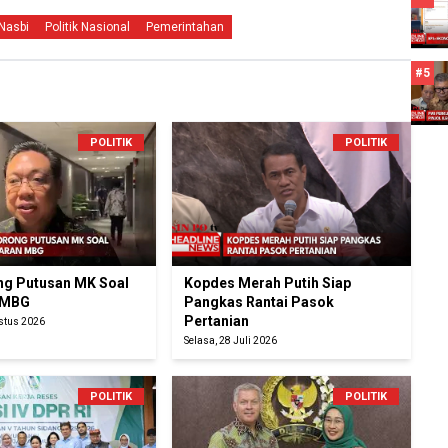
Nasbi
Politik Nasional
Pemerintahan
#5
POLITIK
POLITIK
g Putusan MK Soal
Kopdes Merah Putih Siap
 MBG
Pangkas Rantai Pasok
Pertanian
ustus 2026
Selasa, 28 Juli 2026
POLITIK
POLITIK