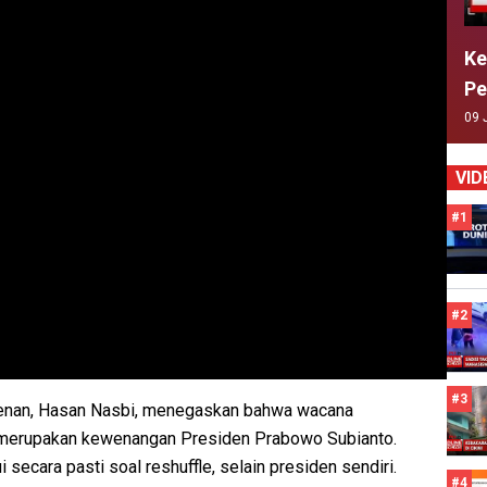
Ke
Pe
09 
VID
#1
#2
#3
denan, Hasan Nasbi, menegaskan bahwa wacana
 merupakan kewenangan Presiden Prabowo Subianto.
 secara pasti soal reshuffle, selain presiden sendiri.
#4