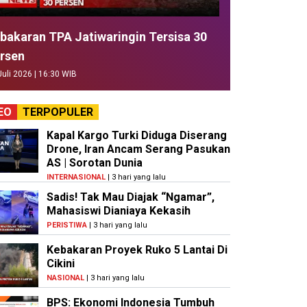
bakaran TPA Jatiwaringin Tersisa 30
rsen
Juli 2026 | 16:30 WIB
EO
TERPOPULER
Kapal Kargo Turki Diduga Diserang
Drone, Iran Ancam Serang Pasukan
AS | Sorotan Dunia
INTERNASIONAL
| 3 hari yang lalu
Sadis! Tak Mau Diajak “Ngamar”,
Mahasiswi Dianiaya Kekasih
PERISTIWA
| 3 hari yang lalu
Kebakaran Proyek Ruko 5 Lantai Di
Cikini
NASIONAL
| 3 hari yang lalu
BPS: Ekonomi Indonesia Tumbuh