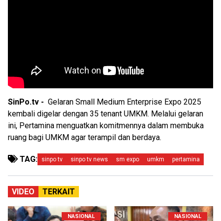
SinPo.tv -
Gelaran Small Medium Enterprise Expo 2025
kembali digelar dengan 35 tenant UMKM. Melalui gelaran
ini, Pertamina menguatkan komitmennya dalam membuka
ruang bagi UMKM agar terampil dan berdaya.
TAG:
sinpo tv
sinpo tv news
sm expo
umkm
pertamina
VIDEO
TERKAIT
NASIONAL
NASIONAL