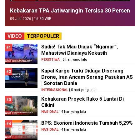
Kebakaran TPA Jatiwaringin Tersisa 30 Persen
09 Juli 2026 | 16:30 WIB
VIDEO
TERPOPULER
Sadis! Tak Mau Diajak “Ngamar”,
#1
Mahasiswi Dianiaya Kekasih
PERISTIWA
| 5 hari yang lalu
Kapal Kargo Turki Diduga Diserang
#2
Drone, Iran Ancam Serang Pasukan AS
| Sorotan Dunia
INTERNASIONAL
| 5 hari yang lalu
Kebakaran Proyek Ruko 5 Lantai Di
#3
Cikini
NASIONAL
| 4 hari yang lalu
BPS: Ekonomi Indonesia Tumbuh 5,29%
#4
NASIONAL
| 4 hari yang lalu