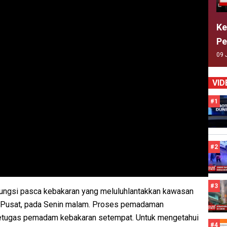
Ke
Pe
09 
VID
#1
#2
#3
ngsi pasca kebakaran yang meluluhlantakkan kawasan
a Pusat, pada Senin malam. Proses pemadaman
 petugas pemadam kebakaran setempat. Untuk mengetahui
#4