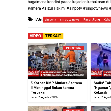
bagaimana kondisi pasca kejadian kebakaran di 
Kamera Azizul Hakim. #sinpotv #sinpotvnews
TAG:
sin po tv
sin po tv news
Pasar Jiung
Keba
VIDEO
TERKAIT
PERISTIWA
5 Korban KMP Mutiara Sentosa
Sadis! Ta
II Meninggal Bukan karena
“Ngamar”,
Terbakar
Kekasih
Rabu, 05 Agustus 2026
Rabu, 05 Agus