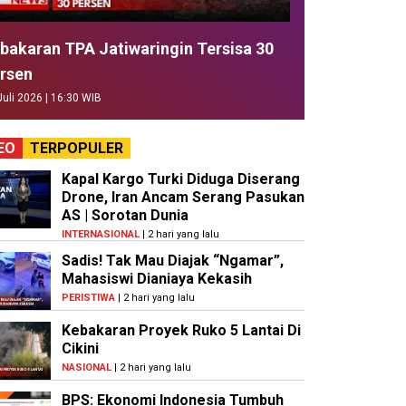
bakaran TPA Jatiwaringin Tersisa 30
rsen
Juli 2026 | 16:30 WIB
EO
TERPOPULER
Kapal Kargo Turki Diduga Diserang
Drone, Iran Ancam Serang Pasukan
AS | Sorotan Dunia
INTERNASIONAL
| 2 hari yang lalu
Sadis! Tak Mau Diajak “Ngamar”,
Mahasiswi Dianiaya Kekasih
PERISTIWA
| 2 hari yang lalu
Kebakaran Proyek Ruko 5 Lantai Di
Cikini
NASIONAL
| 2 hari yang lalu
BPS: Ekonomi Indonesia Tumbuh