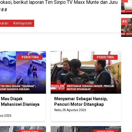
lokasi, berikut laporan Tim Sinpo TV Maxx Munte dan Juru
 ###
#5
karan
Kemayoran
PERISTIWA
PERISTIWA
k Mau Diajak
Menyamar Sebagai Hansip,
 Mahasiswi Dianiaya
Pencuri Motor Ditangkap
Rabu, 05 Agustus 2026
tus 2026