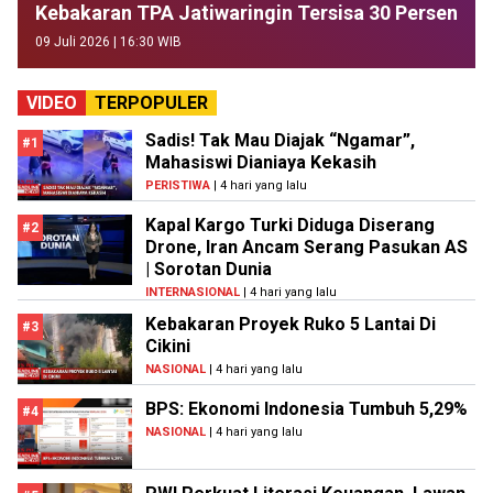
Kebakaran TPA Jatiwaringin Tersisa 30 Persen
09 Juli 2026 | 16:30 WIB
VIDEO
TERPOPULER
Sadis! Tak Mau Diajak “Ngamar”,
#1
Mahasiswi Dianiaya Kekasih
PERISTIWA
| 4 hari yang lalu
Kapal Kargo Turki Diduga Diserang
#2
Drone, Iran Ancam Serang Pasukan AS
| Sorotan Dunia
INTERNASIONAL
| 4 hari yang lalu
Kebakaran Proyek Ruko 5 Lantai Di
#3
Cikini
NASIONAL
| 4 hari yang lalu
BPS: Ekonomi Indonesia Tumbuh 5,29%
#4
NASIONAL
| 4 hari yang lalu