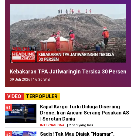
Kebakaran TPA Jatiwaringin Tersisa 30 Persen
09 Juli 2026 | 16:30 WIB
VIDEO
TERPOPULER
Kapal Kargo Turki Diduga Diserang
#1
Drone, Iran Ancam Serang Pasukan AS
| Sorotan Dunia
INTERNASIONAL
| 2 hari yang lalu
Sadis! Tak Mau Diajak “Ngamar”,
#2