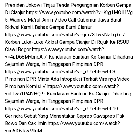
Presiden Jokowi Tinjau Tenda Pengungsian Korban Gempa
Di Cianjur https://www.youtube.com/watch?v=Krg1MOIl1Vg
5. Wapres Ma'ruf Amin Video Call Gubernur Jawa Barat
Ridwal Kamil, Bahas Gempa Bumi Cianjur
https://www.youtube.com/watch?v=qm7XTwsNzLg 6. 7
Korban Luka-Luka Akibat Gempa Cianjur Di Rujuk Ke RSUD
Ciawi Bogor https://www.youtube.com/watch?
v=4pD68MvbnoA 7. Kendaraan Bantuan Ke Cianjur Dihadang
Sejumlah Warga, Ini Tanggapan Pimpinan DPR
https://www.youtube.com/watch?v=_cU5-hEew0I 8.
Pimpinan DPR Minta Ada Intropeksi Terkait Viralnya Video
Pimpinan Komisi V https://www.youtube.com/watch?
v=ITws1PAl2HQ 9. Kendaraan Bantuan Ke Cianjur Dihadang
Sejumlah Warga, Ini Tanggapan Pimpinan DPR
https://www.youtube.com/watch?v=_cU5-hEew0I 10.
Gerindra Sebut Yang Menentukan Capres Cawapres Pak
Bowo Dan Cak Imin https://www.youtube.com/watch?
v=n5lOvRwMIuM