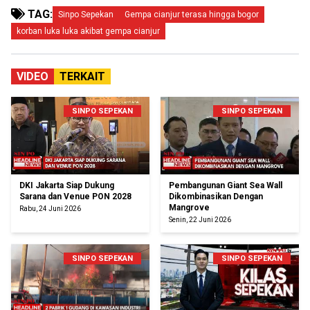
TAG:
Sinpo Sepekan
Gempa cianjur terasa hingga bogor
korban luka luka akibat gempa cianjur
VIDEO
TERKAIT
SINPO SEPEKAN
SINPO SEPEKAN
DKI Jakarta Siap Dukung
Pembangunan Giant Sea Wall
Sarana dan Venue PON 2028
Dikombinasikan Dengan
Mangrove
Rabu, 24 Juni 2026
Senin, 22 Juni 2026
SINPO SEPEKAN
SINPO SEPEKAN