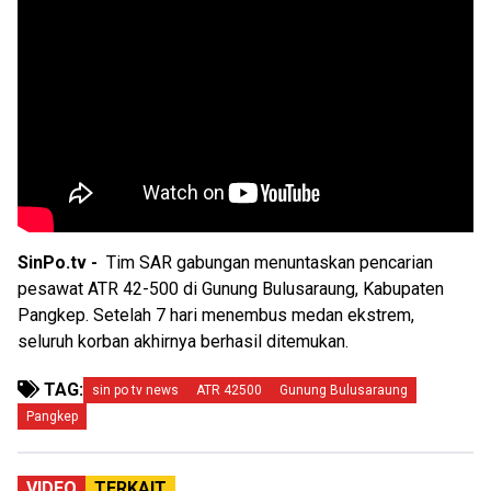
SinPo.tv -
Tim SAR gabungan menuntaskan pencarian
pesawat ATR 42-500 di Gunung Bulusaraung, Kabupaten
Pangkep. Setelah 7 hari menembus medan ekstrem,
seluruh korban akhirnya berhasil ditemukan.
TAG:
sin po tv news
ATR 42500
Gunung Bulusaraung
Pangkep
VIDEO
TERKAIT