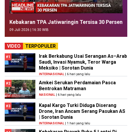
Kebakaran TPA Jatiwaringin Tersisa 30 Persen
09 Juli 2026 | 16:30 WIB
VIDEO
TERPOPULER
Irak Berkabung Usai Serangan As–Arab
#1
Saudi, Invasi Nyamuk, Teror Warga
Meksiko | Sorotan Dunia
INTERNASIONAL
| 6 hari yang lalu
Amkei Serukan Perdamaian Pasca
#2
Bentrokan Matraman
NASIONAL
| 6 hari yang lalu
Kapal Kargo Turki Diduga Diserang
#3
Drone, Iran Ancam Serang Pasukan AS
| Sorotan Dunia
INTERNASIONAL
| 1 hari yang lalu
Kebakaran Proyek Ruko 5 Lantai Di