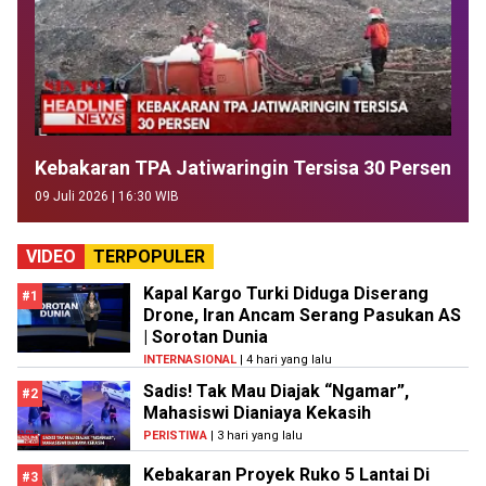
Kebakaran TPA Jatiwaringin Tersisa 30 Persen
09 Juli 2026 | 16:30 WIB
VIDEO
TERPOPULER
Kapal Kargo Turki Diduga Diserang
#1
Drone, Iran Ancam Serang Pasukan AS
| Sorotan Dunia
INTERNASIONAL
| 4 hari yang lalu
Sadis! Tak Mau Diajak “Ngamar”,
#2
Mahasiswi Dianiaya Kekasih
PERISTIWA
| 3 hari yang lalu
Kebakaran Proyek Ruko 5 Lantai Di
#3