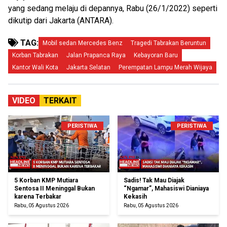
yang sedang melaju di depannya, Rabu (26/1/2022) seperti
dikutip dari Jakarta (ANTARA).
TAG:
Mobil sedan Mercedes Benz
Tragedi Tabrakan Beruntun
Korban Tabrakan
Jalan Prapanca Raya
Kebayoran Baru
Kantor Wali Kota
Jakarta Selatan
Perempatan Lampu Merah Wijaya
VIDEO
TERKAIT
PERISTIWA
PERISTIWA
5 Korban KMP Mutiara
Sadis! Tak Mau Diajak
Sentosa II Meninggal Bukan
“Ngamar”, Mahasiswi Dianiaya
karena Terbakar
Kekasih
Rabu, 05 Agustus 2026
Rabu, 05 Agustus 2026