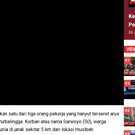
Ke
Pe
09 
VID
#1
#2
#3
 satu dari tiga orang pekerja yang hanyut terseret arus
Purbalingga. Korban atas nama Sarwoyo (50), warga
ia di jarak sekitar 5 km dari lokasi musibah.
#4