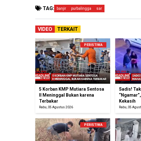
TAG:
banjir
purbalingga
sar
VIDEO
TERKAIT
PERISTIWA
5 Korban KMP Mutiara Sentosa
Sadis! Ta
II Meninggal Bukan karena
“Ngamar”,
Terbakar
Kekasih
Rabu, 05 Agustus 2026
Rabu, 05 Agus
PERISTIWA