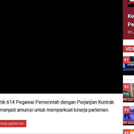
Ke
Pe
09 
VID
#1
#2
ntik 614 Pegawai Pemerintah dengan Perjanjian Kontrak
menjadi amunisi untuk memperkuat kinerja parlemen.
#3
nerja parlemen
#4