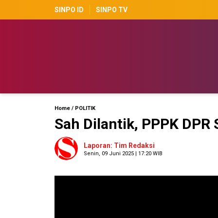
SINPO ID
SINPO TV
Home
/
POLITIK
Sah Dilantik, PPPK DPR 
Laporan: Tim Redaksi
Senin, 09 Juni 2025 | 17:20 WIB