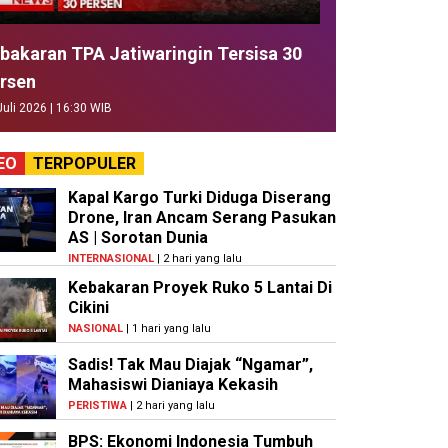
bakaran TPA Jatiwaringin Tersisa 30
rsen
Juli 2026 | 16:30 WIB
EO
TERPOPULER
Kapal Kargo Turki Diduga Diserang
Drone, Iran Ancam Serang Pasukan
AS | Sorotan Dunia
INTERNASIONAL
| 2 hari yang lalu
Kebakaran Proyek Ruko 5 Lantai Di
Cikini
NASIONAL
| 1 hari yang lalu
Sadis! Tak Mau Diajak “Ngamar”,
Mahasiswi Dianiaya Kekasih
PERISTIWA
| 2 hari yang lalu
BPS: Ekonomi Indonesia Tumbuh