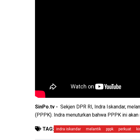
SinPo.tv -
Sekjen DPR RI, Indra Iskandar, mela
(PPPK). Indra menuturkan bahwa PPPK ini akan 
TAG:
indra iskandar
melantik
pppk
perkuat
ki