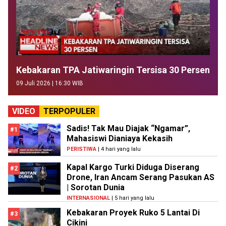
Kebakaran TPA Jatiwaringin Tersisa 30 Persen
09 Juli 2026 | 16:30 WIB
VIDEO
TERPOPULER
Sadis! Tak Mau Diajak “Ngamar”,
#1
Mahasiswi Dianiaya Kekasih
PERISTIWA
| 4 hari yang lalu
Kapal Kargo Turki Diduga Diserang
#2
Drone, Iran Ancam Serang Pasukan AS
| Sorotan Dunia
INTERNASIONAL
| 5 hari yang lalu
Kebakaran Proyek Ruko 5 Lantai Di
#3
Cikini