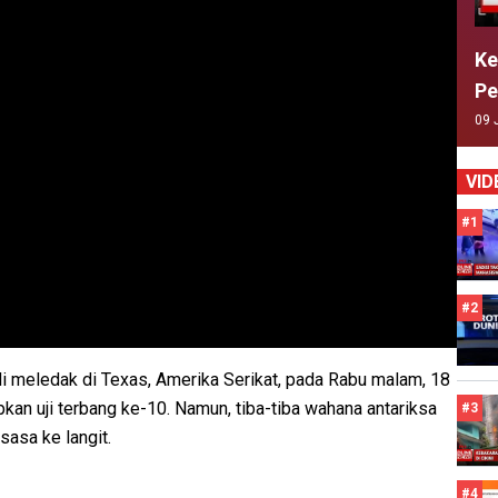
Ke
Pe
09 
VID
#1
#2
i meledak di Texas, Amerika Serikat, pada Rabu malam, 18
pkan uji terbang ke-10. Namun, tiba-tiba wahana antariksa
#3
asa ke langit.
#4