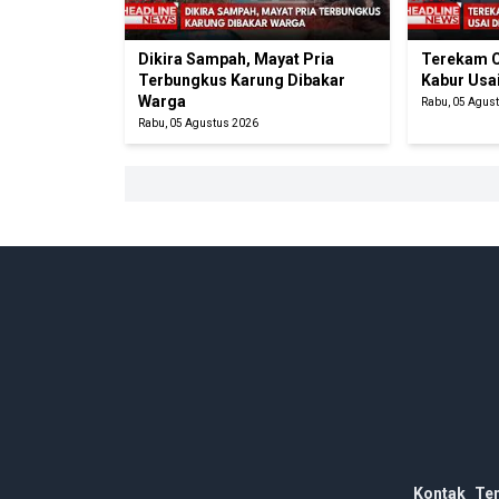
Dikira Sampah, Mayat Pria
Terekam C
Terbungkus Karung Dibakar
Kabur Usa
Warga
Rabu, 05 Agus
Rabu, 05 Agustus 2026
Kontak
Te